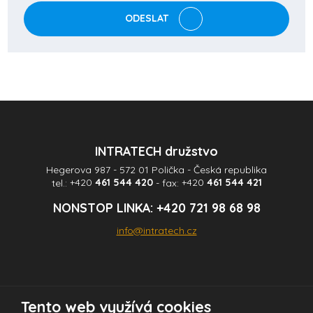
zpracováním
ODESLAT
osobních
údajů
.
Formulář
se
nepodařilo
odeslat.
INTRATECH družstvo
Hegerova 987 - 572 01 Polička - Česká republika
tel.:
+420
461 544 420
- fax:
+420
461 544 421
NONSTOP LINKA:
+420 721 98 68 98
info@intratech.cz
Tento web využívá cookies
© 2026 INTRATECH družstvo - všechna práva vyhrazena