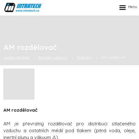
Rozbalen
menu
AM rozdělovač
Úvodní stránka
Rozvody vzduchu
Produkty
AM rozdělovač
AM rozdělovač
AM je převratný rozdělovač pro distribuci stlačeného
vzduchu a ostatních médií pod tlakem (pitná voda, oleje,
inertní plyny a vákuum ⚠).