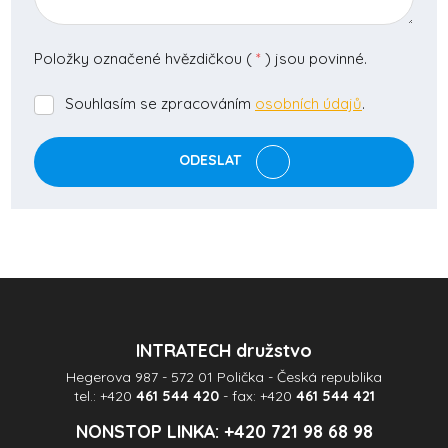
Položky označené hvězdičkou (
*
) jsou povinné.
Souhlasím se zpracováním
osobních údajů
.
Souhlasím
se
zpracováním
ODESLAT
osobních
údajů
.
Formulář
se
nepodařilo
odeslat.
INTRATECH družstvo
Hegerova 987 - 572 01 Polička - Česká republika
tel.:
+420
461 544 420
- fax:
+420
461 544 421
NONSTOP LINKA:
+420 721 98 68 98