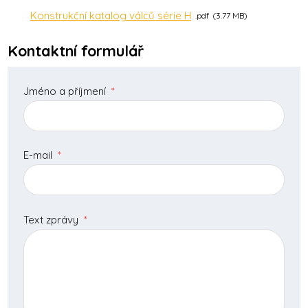
Konstrukční katalog válců série H
pdf
3.77 MB
Kontaktní formulář
Jméno a příjmení
*
E-mail
*
Text zprávy
*