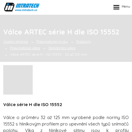
Rozbalen
menu
Válce ARTEC série H dle ISO 15552
Úvodní stránka
Pneumatické prvky
Produkty
Pneumatické válce
Standardní válce
Válce ARTEC série H - ISO 15552 - 32 až 125 mm
Válce série H dle ISO 15552
Válce o průměru 32 až 125 mm vyrobené podle normy ISO
15552 s hliníkovým profilem pro upevnění všech typů snímačů
polohy. Víka z hliníkové slitiny jsou k profilu