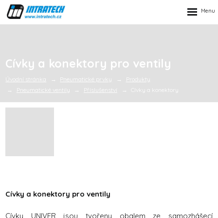
Rozbalen
menu
Cívky a konektory pro ventily
Úvodní stránka
Pneumatické prvky
Produkty
Pneumatické ventily
Příslušenství
Cívky a konektory
Cívky a konektory pro ventily
Cívky UNIVER jsou tvořeny obalem ze samozhášecí