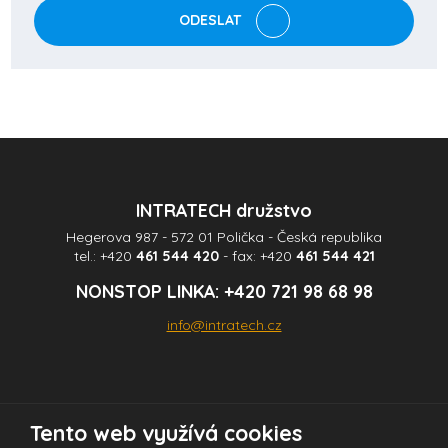
zpracováním
ODESLAT
osobních
údajů
.
Formulář
se
nepodařilo
odeslat.
INTRATECH družstvo
Hegerova 987 - 572 01 Polička - Česká republika
tel.:
+420
461 544 420
- fax:
+420
461 544 421
NONSTOP LINKA:
+420 721 98 68 98
info@intratech.cz
Tento web využívá cookies
© 2026 INTRATECH družstvo - všechna práva vyhrazena