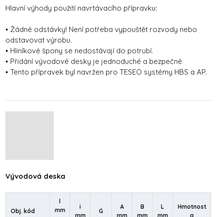
Hlavní výhody použití navrtávacího přípravku:
• Žádné odstávky! Není potřeba vypouštět rozvody nebo
odstavovat výrobu.
• Hliníkové špony se nedostávají do potrubí.
• Přidání vývodové desky je jednoduché a bezpečné
• Tento přípravek byl navržen pro TESEO systémy HBS a AP.
Vývodová deska
l
i
A
B
L
Hmotnost
mm
Obj. kód
G
mm
mm
mm
mm
g