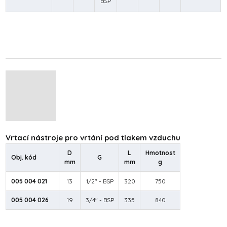
BSP
Vrtací nástroje pro vrtání pod tlakem vzduchu
D
L
Hmotnost
Obj. kód
G
mm
mm
g
005 004 021
13
1/2" - BSP
320
750
005 004 026
19
3/4" - BSP
335
840