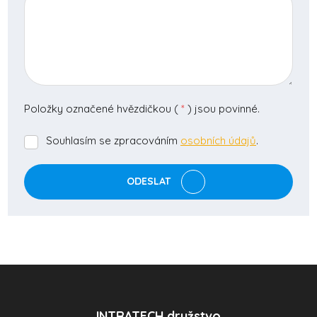
Položky označené hvězdičkou (
*
) jsou povinné.
Souhlasím se zpracováním
osobních údajů
.
Souhlasím
se
zpracováním
ODESLAT
osobních
údajů
.
Formulář
se
nepodařilo
odeslat.
INTRATECH družstvo