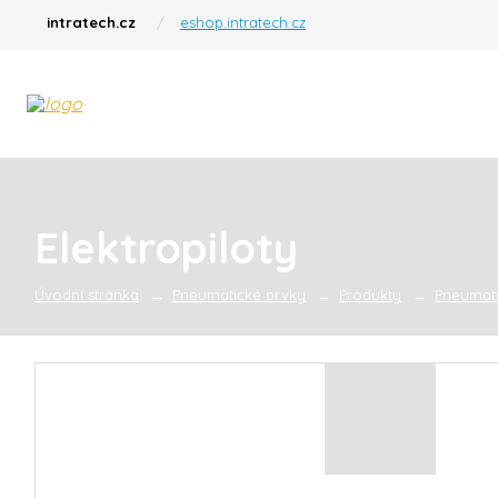
intratech.cz
eshop.intratech.cz
Elektropiloty
Úvodní stránka
Pneumatické prvky
Produkty
Pneumati