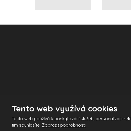
Tento web využívá cookies
© 2026 INTRATECH družstvo - všechna práva vyhrazena
Tento web používá k poskytování služeb, personalizaci re
Tento web je chráněn pomo
tím souhlasíte.
Zobrazit podrobnosti
Vytvořila
eBRÁNA