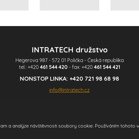
videa
INTRATECH družstvo
Hegerova 987 - 572 01 Polička - Česká republika
tel.:
+420
461 544 420
- fax:
+420
461 544 421
NONSTOP LINKA:
+420 721 98 68 98
info@intratech.cz
klam a analýze návštěvnosti soubory cookie. Používáním tohoto 
cí Google ReCAPTCHA a platí pro něj
zásady ochrany osobních údajů
a
smluvní p