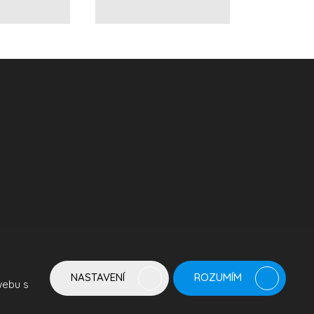
NASTAVENÍ
ROZUMÍM
webu s
odmínky
společnosti Google.