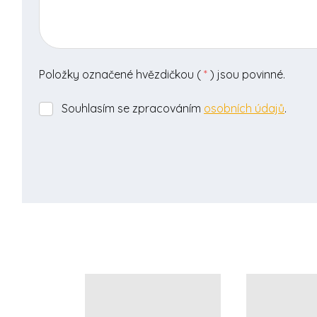
Položky označené hvězdičkou (
*
) jsou povinné.
Souhlasím se zpracováním
osobních údajů
.
Souhlasím
se
zpracováním
osobních
údajů
.
Formulář
se
nepodařilo
odeslat.