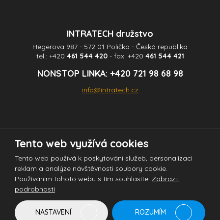
INTRATECH družstvo
Hegerova 987 - 572 01 Polička - Česká republika
tel.:
+420
461 544 420
- fax:
+420
461 544 421
NONSTOP LINKA:
+420 721 98 68 98
info@intratech.cz
Tento web využívá cookies
© 2026 INTRATECH družstvo - všechna práva vyhrazena
Tento web používá k poskytování služeb, personalizaci
reklam a analýze návštěvnosti soubory cookie.
Používáním tohoto webu s tím souhlasíte.
Zobrazit
Tento web je chráněn pomocí Google ReCAPTCHA a platí pro něj
podrobnosti
zásady ochrany osobních údajů
a
smluvní podmínky
společnosti Google.
NASTAVENÍ
ROZUMÍM
Vytvořila
eBRÁNA