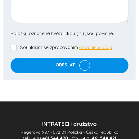
Položky označené hvězdičkou (
*
) jsou povinné.
Souhlasím se zpracováním
osobních údajů
.
Souhlasím
se
zpracováním
ODESLAT
osobních
údajů
.
Formulář
se
nepodařilo
odeslat.
INTRATECH družstvo
Hegerova 987 - 572 01 Polička - Česká republika
tel.:
+420
461 544 420
- fax:
+420
461 544 421