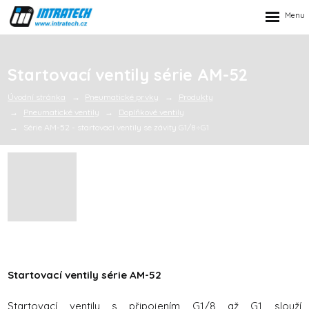
Rozbalen
menu
Startovací ventily série AM-52
Úvodní stránka
Pneumatické prvky
Produkty
Pneumatické ventily
Doplňkové ventily
Série AM-52 - startovací ventily se závity G1/8÷G1
Startovací ventily série AM-52
Startovací ventily s připojením G1/8 až G1 slouží