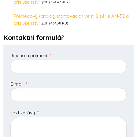
příslušenství
pdf
574.42 KB
Přehledový katalog startovacích ventilů série AM-52 a
příslušenství
pdf
434.38 KB
Kontaktní formulář
Jméno a příjmení
*
E-mail
*
Text zprávy
*