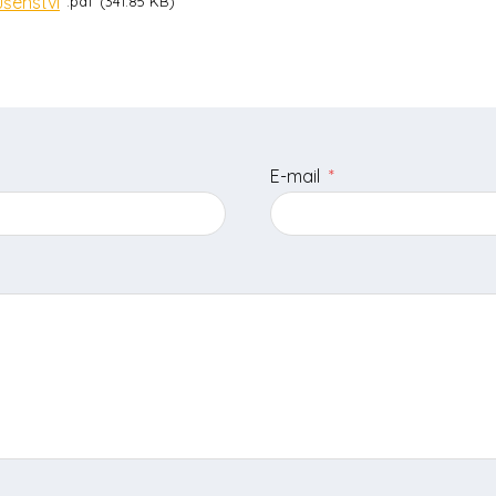
ušenství
pdf
341.85 KB
E-mail
*