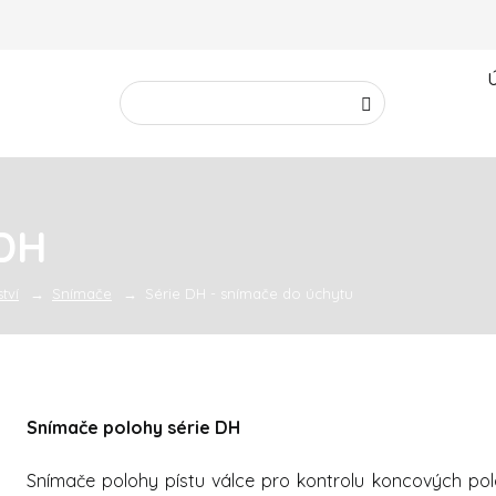
Vyhledávání
Hledat
 DH
tví
Snímače
Série DH - snímače do úchytu
Snímače polohy série DH
Snímače polohy pístu válce pro kontrolu koncových polo