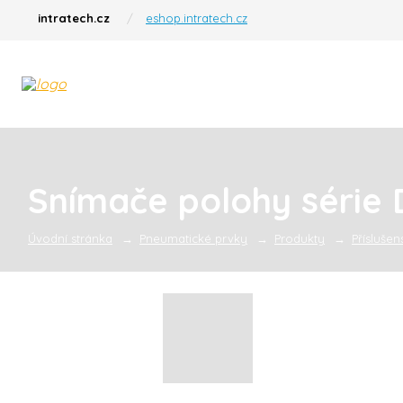
intratech.cz
eshop.intratech.cz
Snímače polohy série
Úvodní stránka
Pneumatické prvky
Produkty
Příslušens