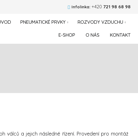
+420
721 98 68 98
Infolinka:
ÚVOD
PNEUMATICKÉ PRVKY
ROZVODY VZDUCHU
E-SHOP
O NÁS
KONTAKT
h válců a jejich následné řízení. Provedení pro montáž