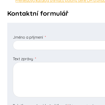
Přehledový katalog snímačů polohy série DH a přísl
Kontaktní formulář
Jméno a příjmení
*
Text zprávy
*