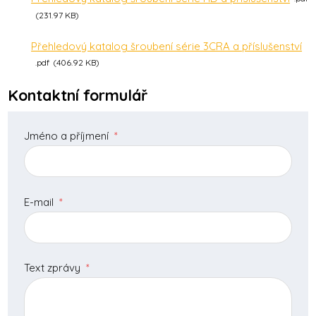
231.97 KB
Přehledový katalog šroubení série 3CRA a příslušenství
pdf
406.92 KB
Kontaktní formulář
Jméno a příjmení
*
E-mail
*
Text zprávy
*