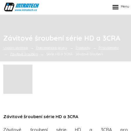
Rozbalen
menu
Závitové šroubení série HD a 3CRA
Úvodní stránka
Pneumatické prvky
Produkty
Příslušenství
Závitové šroubení
Série HD a 3CRA - závitové šroubení
Závitové šroubení série HD a 3CRA
Závitové šroubení série HD a 3CRA pro