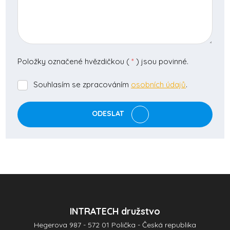
Položky označené hvězdičkou (
*
) jsou povinné.
Souhlasím se zpracováním
osobních údajů
.
Souhlasím
se
zpracováním
ODESLAT
osobních
údajů
.
Formulář
se
nepodařilo
odeslat.
INTRATECH družstvo
Hegerova 987 - 572 01 Polička - Česká republika