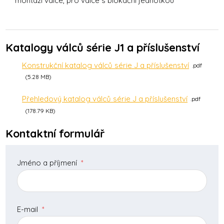
montáží válce, pro válce s blokační jednotkou
Katalogy válců série J1 a příslušenství
Konstrukční katalog válců série J a příslušenství
pdf
5.28 MB
Přehledový katalog válců série J a příslušenství
pdf
178.79 KB
Kontaktní formulář
Jméno a příjmení
*
E-mail
*