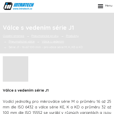
Rozbalen
menu
Válce s vedením série J1
Úvodní stránka
Pneumatické prvky
Produkty
Pneumatické válce
Válce s vedením
Série J1 - 16 až 100 mm - pro válce série M, K, KE a KD
Válce s vedením série J1
Vodící jednotky pro mikroválce série M o průměru 16 až 25
mm dle ISO 6432 a válce série KE, K a KD o průměru 32 až
100 mm dle ISO 15552 se vyrábí v různých variantách a jsou