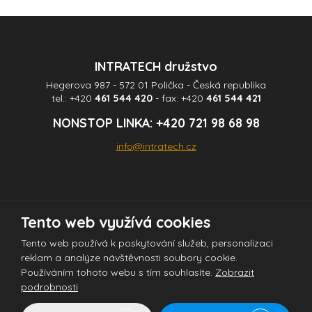
nepodařilo
odeslat.
INTRATECH družstvo
Hegerova 987 - 572 01 Polička - Česká republika
tel.:
+420
461 544 420
- fax:
+420
461 544 421
NONSTOP LINKA:
+420 721 98 68 98
info@intratech.cz
Tento web využívá cookies
© 2026 INTRATECH družstvo - všechna práva vyhrazena
Tento web používá k poskytování služeb, personalizaci
reklam a analýze návštěvnosti soubory cookie.
Používáním tohoto webu s tím souhlasíte.
Zobrazit
Tento web je chráněn pomocí Google ReCAPTCHA a platí pro něj
podrobnosti
zásady ochrany osobních údajů
a
smluvní podmínky
společnosti Google.