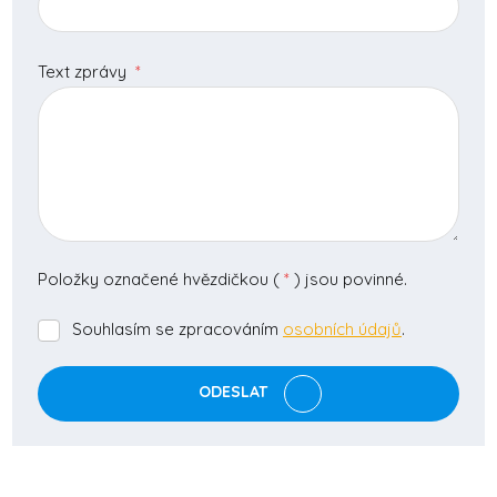
Text zprávy
*
Položky označené hvězdičkou (
*
) jsou povinné.
Souhlasím se zpracováním
osobních údajů
.
Souhlasím
se
zpracováním
ODESLAT
osobních
údajů
.
Formulář
se