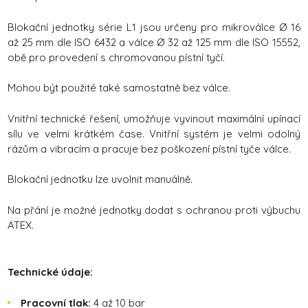
Blokační jednotky série L1 jsou určeny pro mikroválce Ø 16
až 25 mm dle ISO 6432 a válce Ø 32 až 125 mm dle ISO 15552,
obě pro provedení s chromovanou pístní tyčí.
Mohou být použité také samostatně bez válce.
Vnitřní technické řešení, umožňuje vyvinout maximální upínací
sílu ve velmi krátkém čase. Vnitřní systém je velmi odolný
rázům a vibracím a pracuje bez poškození pístní tyče válce.
Blokační jednotku lze uvolnit manuálně.
Na přání je možné jednotky dodat s ochranou proti výbuchu
ATEX.
Technické údaje:
Pracovní tlak:
4 až 10 bar