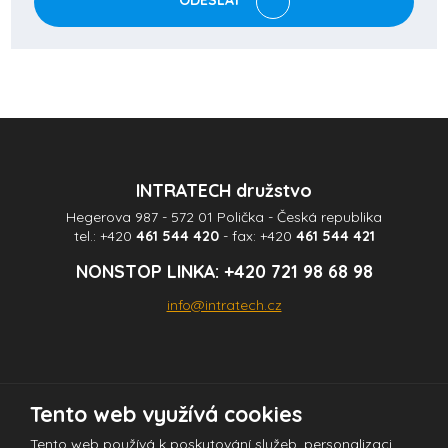
ODESLAT
osobních
údajů
.
Formulář
se
nepodařilo
odeslat.
INTRATECH družstvo
Hegerova 987 - 572 01 Polička - Česká republika
tel.:
+420
461 544 420
- fax:
+420
461 544 421
NONSTOP LINKA:
+420 721 98 68 98
info@intratech.cz
Tento web využívá cookies
© 2026 INTRATECH družstvo - všechna práva vyhrazena
Tento web používá k poskytování služeb, personalizaci