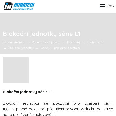
Rozbalen
menu
Blokační jednotky série L1
Úvodní stránka
Pneumatické prvky
Produkty
High - Tech
Blokační jednotky
Série L1 - pro válce s pístnicí
Blokační jednotky série L1
Blokační jednotky se používají pro zajištění pístní
tyče v pevné pozici při přerušení přívodu vzduchu do válce
nebo pro řízené zastavování.