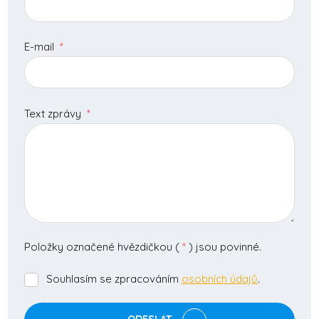
E-mail
*
Text zprávy
*
Položky označené hvězdičkou (
*
) jsou povinné.
Souhlasím se zpracováním
osobních údajů
.
Souhlasím
se
zpracováním