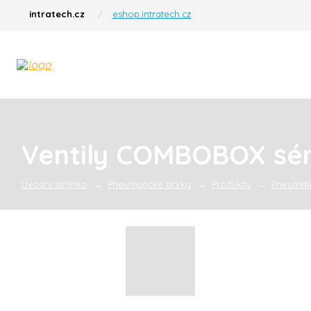
intratech.cz
eshop.intratech.cz
Ventily COMBOBOX sér
Úvodní stránka
Pneumatické prvky
Produkty
Pneumati