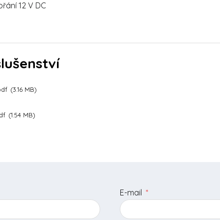
přání 12 V DC
slušenství
pdf
3.16 MB
df
1.54 MB
E-mail
*