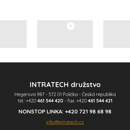
Spuštění/zastavení
videa
INTRATECH družstvo
Hegerova 987 - 572 01 Polička - Česká republika
tel.:
+420
461 544 420
- fax:
+420
461 544 421
NONSTOP LINKA:
+420 721 98 68 98
info@intratech.cz