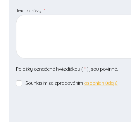
Text zprávy
*
Položky označené hvězdičkou (
*
) jsou povinné.
Souhlasím se zpracováním
osobních údajů
.
Souhlasím
se
zpracováním
osobních
údajů
.
Formulář
se
nepodařilo