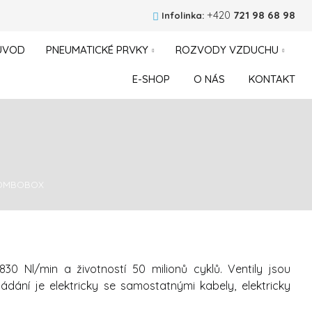
+420
721 98 68 98
Infolinka:
ÚVOD
PNEUMATICKÉ PRVKY
ROZVODY VZDUCHU
E-SHOP
O NÁS
KONTAKT
y COMBOBOX
0 Nl/min a životností 50 milionů cyklů. Ventily jsou
ádání je elektricky se samostatnými kabely, elektricky