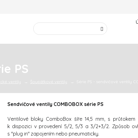
Vyhledávání
Hledat
ie PS
cké ventily
Šoupátkové ventily
Série PS - sendvičové ventil
Sendvičové ventily COMBOBOX série PS
Ventilové bloky ComboBox šíře 14,5 mm, s průtokem 83
k dispozici v provedení 5/2, 5/3 a 3/2+3/2. Způsob ovl
s "plug in" zapojením nebo pneumaticky.