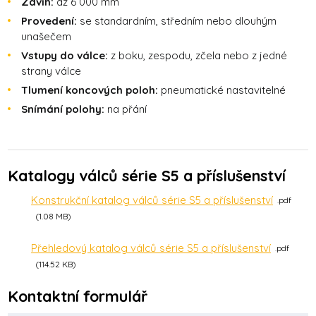
Zdvih:
až 6 000 mm
Provedení:
se standardním, středním nebo dlouhým
unašečem
Vstupy do válce:
z boku, zespodu, zčela nebo z jedné
strany válce
Tlumení koncových poloh:
pneumatické nastavitelné
Snímání polohy:
na přání
Katalogy válců série S5 a příslušenství
Konstrukční katalog válců série S5 a příslušenství
pdf
1.08 MB
Přehledový katalog válců série S5 a příslušenství
pdf
114.52 KB
Kontaktní formulář