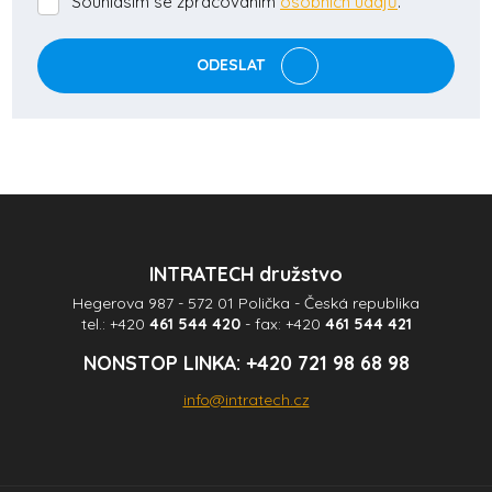
Souhlasím se zpracováním
osobních údajů
.
Souhlasím
se
zpracováním
ODESLAT
osobních
údajů
.
Formulář
se
nepodařilo
odeslat.
INTRATECH družstvo
Hegerova 987 - 572 01 Polička - Česká republika
tel.:
+420
461 544 420
- fax:
+420
461 544 421
NONSTOP LINKA:
+420 721 98 68 98
info@intratech.cz