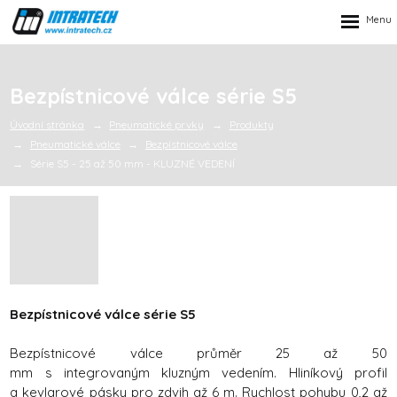
Rozbalen
menu
Bezpístnicové válce série S5
Úvodní stránka
Pneumatické prvky
Produkty
Pneumatické válce
Bezpístnicové válce
Série S5 - 25 až 50 mm - KLUZNÉ VEDENÍ
Bezpístnicové válce série S5
Bezpístnicové válce průměr 25 až 50
mm s integrovaným kluzným vedením. Hliníkový profil
a kevlarové pásky pro zdvih až 6 m. Rychlost pohybu 0,2 až