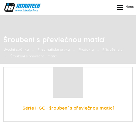
Rozbalen
menu
Šroubení s převlečnou maticí
Úvodní stránka
Pneumatické prvky
Produkty
Příslušenství
Šroubení s převlečnou maticí
Série HGC - šroubení s převlečnou maticí