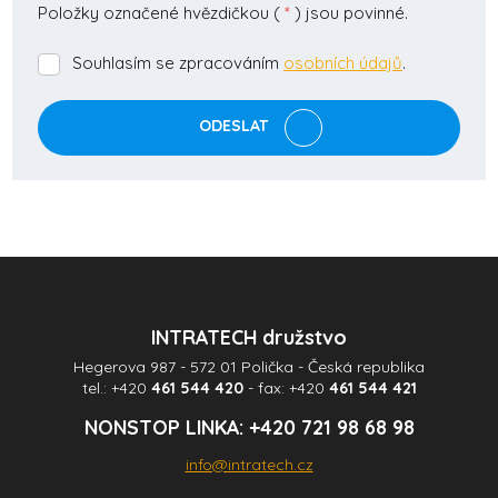
Položky označené hvězdičkou (
*
) jsou povinné.
Souhlasím se zpracováním
osobních údajů
.
Souhlasím
se
zpracováním
ODESLAT
osobních
údajů
.
Formulář
se
nepodařilo
odeslat.
INTRATECH družstvo
Hegerova 987 - 572 01 Polička - Česká republika
tel.:
+420
461 544 420
- fax:
+420
461 544 421
NONSTOP LINKA:
+420 721 98 68 98
info@intratech.cz