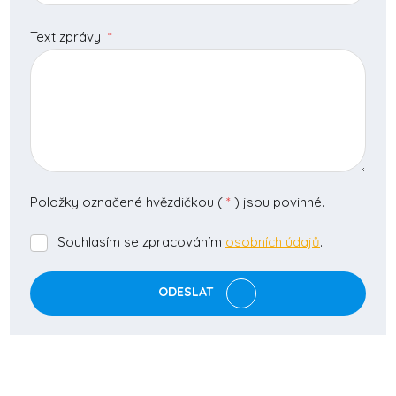
Text zprávy
*
Položky označené hvězdičkou (
*
) jsou povinné.
Souhlasím se zpracováním
osobních údajů
.
Souhlasím
se
zpracováním
ODESLAT
osobních
údajů
.
Formulář
se
nepodařilo