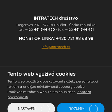
odeslat.
INTRATECH družstvo
Hegerova 987 - 572 01 Polička - Česká republika
tel.:
+420
461 544 420
- fax:
+420
461 544 421
NONSTOP LINKA:
+420 721 98 68 98
info@intratech.cz
Tento web využívá cookies
© 2026 INTRATECH družstvo - všechna práva vyhrazena
Tento web používá k poskytování služeb, personalizaci
reklam a analýze návštěvnosti soubory cookie.
Používáním tohoto webu s tím souhlasíte.
Zobrazit
Tento web je chráněn pomocí Google ReCAPTCHA a platí pro něj
podrobnosti
zásady ochrany osobních údajů
a
smluvní podmínky
společnosti Google.
NASTAVENÍ
ROZUMÍM
Vytvořila
eBRÁNA