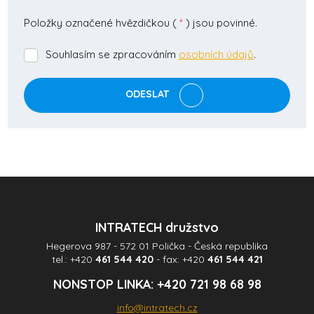
Položky označené hvězdičkou (
*
) jsou povinné.
Souhlasím se zpracováním
osobních údajů
.
Souhlasím
se
zpracováním
ODESLAT
osobních
údajů
.
Formulář
se
nepodařilo
odeslat.
INTRATECH družstvo
Hegerova 987 - 572 01 Polička - Česká republika
tel.:
+420
461 544 420
- fax:
+420
461 544 421
NONSTOP LINKA:
+420 721 98 68 98
info@intratech.cz