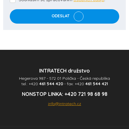
Souhlasím
se
zpracováním
ODESLAT
osobních
údajů
.
Formulář
se
nepodařilo
odeslat.
INTRATECH družstvo
Hegerova 987 - 572 01 Polička - Česká republika
tel.:
+420
461 544 420
- fax:
+420
461 544 421
NONSTOP LINKA:
+420 721 98 68 98
info@intratech.cz