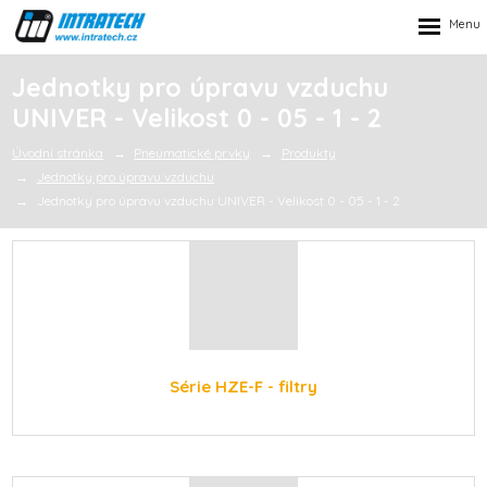
Rozbalen
menu
Jednotky pro úpravu vzduchu
UNIVER - Velikost 0 - 05 - 1 - 2
Úvodní stránka
Pneumatické prvky
Produkty
Jednotky pro úpravu vzduchu
Jednotky pro úpravu vzduchu UNIVER - Velikost 0 - 05 - 1 - 2
Série HZE-F - filtry