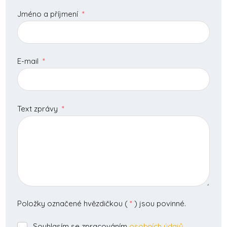
Jméno a příjmení
*
E-mail
*
Text zprávy
*
Položky označené hvězdičkou (
*
) jsou povinné.
Souhlasím se zpracováním
osobních údajů
.