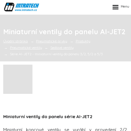
Rozbalen
menu
Miniaturní ventily do panelu AI-JET2
Úvodní stránka
Pneumatické prvky
Produkty
Pneumatické ventily
Sedlové ventily
Série AI-JET2 - miniaturní ventily do panelu 3/2, 5/2 a 5/3
Miniaturní ventily do panelu série AI-JET2
Miniaturní koncové ventily se vyrábí v provedení 2/2,