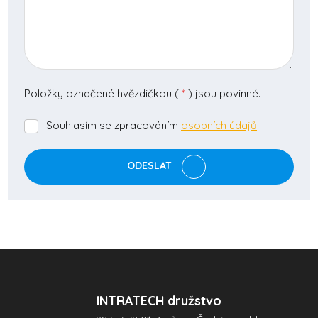
Položky označené hvězdičkou (
*
) jsou povinné.
Souhlasím se zpracováním
osobních údajů
.
Souhlasím
se
zpracováním
ODESLAT
osobních
údajů
.
Formulář
se
nepodařilo
odeslat.
INTRATECH družstvo