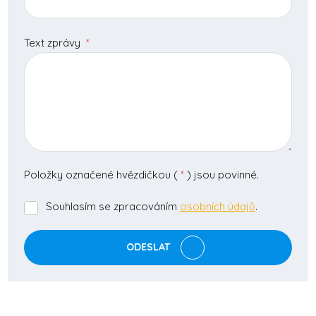
Text zprávy
*
Položky označené hvězdičkou (
*
) jsou povinné.
Souhlasím se zpracováním
osobních údajů
.
Souhlasím
se
zpracováním
ODESLAT
osobních
údajů
.
Formulář
se
nepodařilo