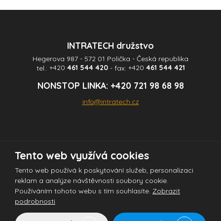
odeslat.
INTRATECH družstvo
Hegerova 987 - 572 01 Polička - Česká republika
tel.:
+420
461 544 420
- fax:
+420
461 544 421
NONSTOP LINKA:
+420 721 98 68 98
info@intratech.cz
Tento web využívá cookies
© 2026 INTRATECH družstvo - všechna práva vyhrazena
Tento web používá k poskytování služeb, personalizaci
reklam a analýze návštěvnosti soubory cookie.
Používáním tohoto webu s tím souhlasíte.
Zobrazit
Tento web je chráněn pomocí Google ReCAPTCHA a platí pro něj
podrobnosti
zásady ochrany osobních údajů
a
smluvní podmínky
společnosti Google.