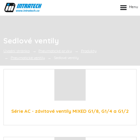
Rozbalen
menu
Sedlové ventily
Úvodní stránka
Pneumatické prvky
Produkty
Pneumatické ventily
Sedlové ventily
Série AC - závitové ventily MIXED G1/8, G1/4 a G1/2