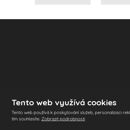
Tento web využívá cookies
© 2026 INTRATECH družstvo - všechna práva vyhrazena
Tento web používá k poskytování služeb, personalizaci re
Tento web je chráněn pomo
tím souhlasíte.
Zobrazit podrobnosti
Vytvořila
eBRÁNA