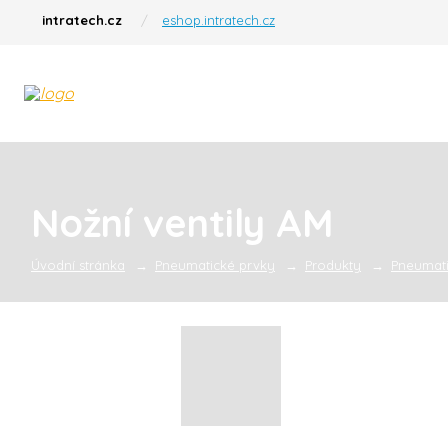
intratech.cz
eshop.intratech.cz
Nožní ventily AM
Úvodní stránka
Pneumatické prvky
Produkty
Pneumati