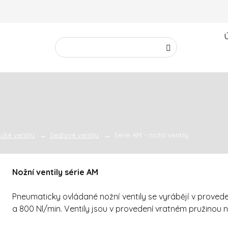
Vyhledávání
Hledat
cké ventily
Sedlové ventily
Série AM - nožní ventily
Nožní ventily série AM
Pneumaticky ovládané nožní ventily se vyrábějí v provede
a 800 Nl/min. Ventily jsou v provedení vratném pružinou n