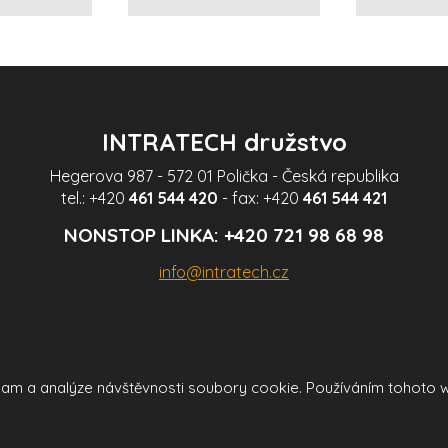
INTRATECH družstvo
Hegerova 987 - 572 01 Polička - Česká republika
tel.:
+420
461 544 420
- fax:
+420
461 544 421
NONSTOP LINKA:
+420 721 98 68 98
info@intratech.cz
klam a analýze návštěvnosti soubory cookie. Používáním tohoto 
cí Google ReCAPTCHA a platí pro něj
zásady ochrany osobních údajů
a
smluvní p