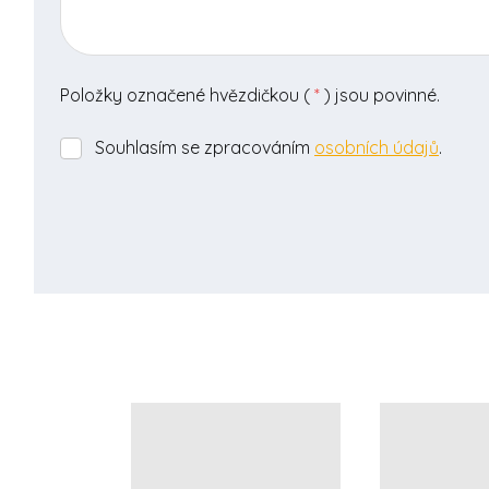
Položky označené hvězdičkou (
*
) jsou povinné.
Souhlasím se zpracováním
osobních údajů
.
Souhlasím
se
zpracováním
osobních
údajů
.
Formulář
se
nepodařilo
odeslat.