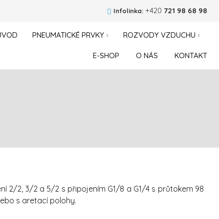
+420
721 98 68 98
Infolinka:
ÚVOD
PNEUMATICKÉ PRVKY
ROZVODY VZDUCHU
E-SHOP
O NÁS
KONTAKT
ní 2/2, 3/2 a 5/2 s připojením G1/8 a G1/4 s průtokem 98
ebo s aretací polohy.