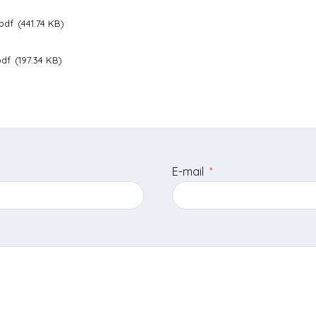
pdf
441.74 KB
pdf
197.34 KB
E-mail
*