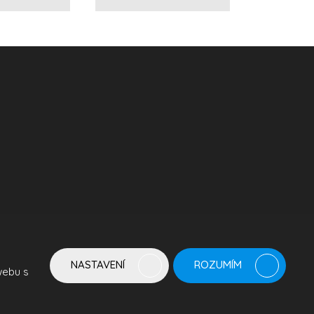
NASTAVENÍ
ROZUMÍM
webu s
odmínky
společnosti Google.