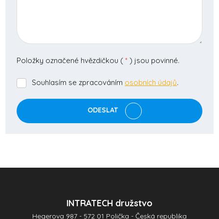
Položky označené hvězdičkou (
*
) jsou povinné.
Souhlasím se zpracováním
osobních údajů
.
Souhlasím
se
zpracováním
ODESLAT
osobních
údajů
.
Formulář
se
nepodařilo
odeslat.
INTRATECH družstvo
Hegerova 987 - 572 01 Polička - Česká republika