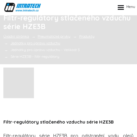
Rozbalen
menu
Filtr-regulátory stlačeného vzduchu
série HZE3B
Úvodní stránka
Pneumatické prvky
Produkty
Jednotky pro úpravu vzduchu
Jednotky pro úpravu vzduchu - Velikost 3
Série HZE3B - filtr-regulátory
Filtr-regulátory stlačeného vzduchu série HZE3B
Filtr-regulátory série HZE3B pro odstranění vody, olejů