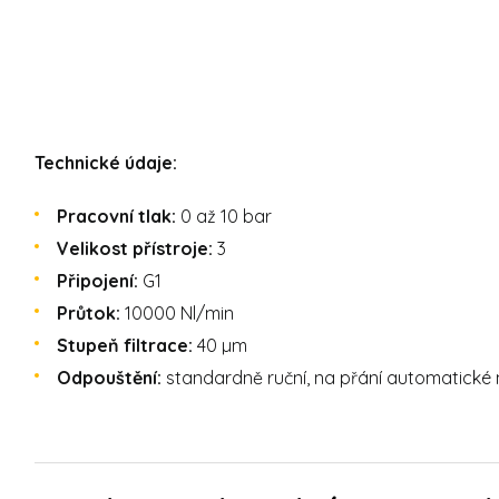
Technické údaje:
Pracovní tlak:
0 až 10 bar
Velikost přístroje:
3
Připojení:
G1
Průtok:
10000 Nl/min
Stupeň filtrace:
40 µm
Odpouštění:
standardně ruční, na přání automatick