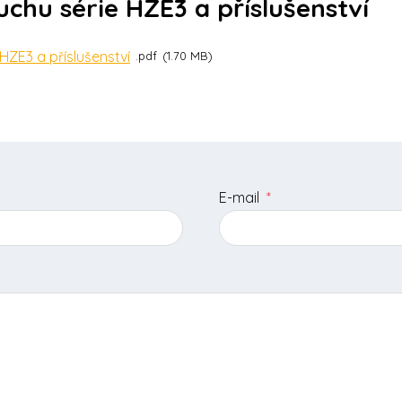
chu série HZE3 a příslušenství
HZE3 a příslušenství
pdf
1.70 MB
E-mail
*