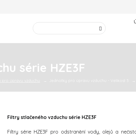
Vyhledávání
Hledat
chu série HZE3F
 pro úpravu vzduchu
Jednotky pro úpravu vzduchu - Velikost 3
Filtry stlačeného vzduchu série HZE3F
Filtry série HZE3F pro odstranění vody, olejů a nečis