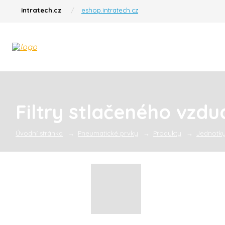
intratech.cz
eshop.intratech.cz
Filtry stlačeného vzdu
Úvodní stránka
Pneumatické prvky
Produkty
Jednotky