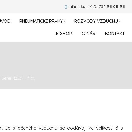
+420
721 98 68 98
Infolinka:
ÚVOD
PNEUMATICKÉ PRVKY
ROZVODY VZDUCHU
E-SHOP
O NÁS
KONTAKT
Série HZE3F - filtry
tot ze stlačeného vzduchu se dodávají ve velikosti 3 s