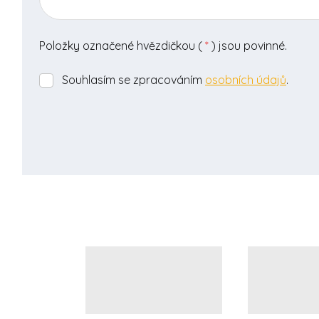
Položky označené hvězdičkou (
*
) jsou povinné.
Souhlasím se zpracováním
osobních údajů
.
Souhlasím
se
zpracováním
osobních
údajů
.
Formulář
se
nepodařilo
odeslat.