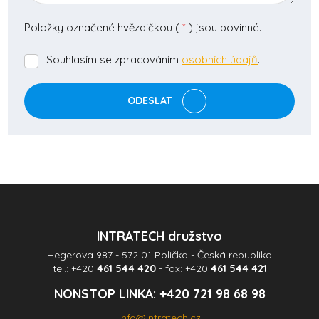
Položky označené hvězdičkou (
*
) jsou povinné.
Souhlasím se zpracováním
osobních údajů
.
Souhlasím
se
zpracováním
ODESLAT
osobních
údajů
.
Formulář
se
nepodařilo
odeslat.
INTRATECH družstvo
Hegerova 987 - 572 01 Polička - Česká republika
tel.:
+420
461 544 420
- fax:
+420
461 544 421
NONSTOP LINKA:
+420 721 98 68 98
info@intratech.cz