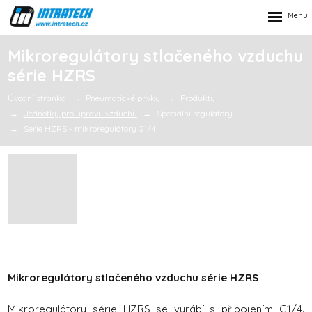
Rozbalen
menu
Mikroregulátory stlačeného vzduchu
série HZRS
Úvodní stránka
Pneumatické prvky
Produkty
Jednotky pro úpravu vzduchu
Speciální regulátory
Série HZRS - mikroregulátory G1/4
Mikroregulátory stlačeného vzduchu série HZRS
Mikroregulátory série HZRS se vyrábí s připojením G1/4.