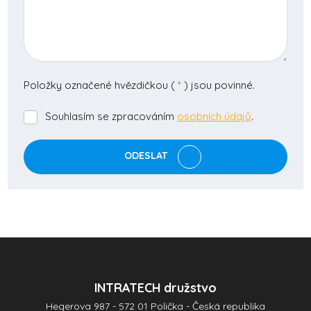
Položky označené hvězdičkou (
*
) jsou povinné.
Souhlasím se zpracováním
osobních údajů
.
Souhlasím
se
zpracováním
ODESLAT
osobních
údajů
.
Formulář
se
nepodařilo
odeslat.
INTRATECH družstvo
Hegerova 987 - 572 01 Polička - Česká republika