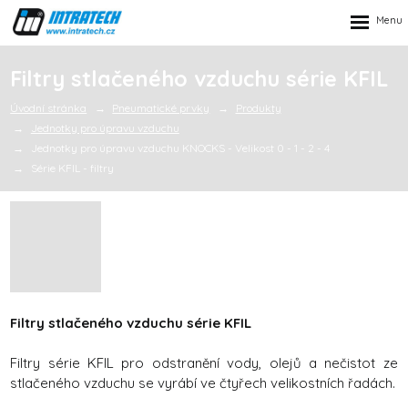
Rozbalen
menu
Filtry stlačeného vzduchu série KFIL
Úvodní stránka
Pneumatické prvky
Produkty
Jednotky pro úpravu vzduchu
Jednotky pro úpravu vzduchu KNOCKS - Velikost 0 - 1 - 2 - 4
Série KFIL - filtry
Filtry stlačeného vzduchu série KFIL
Filtry série KFIL pro odstranění vody, olejů a nečistot ze
stlačeného vzduchu se vyrábí ve čtyřech velikostních řadách.