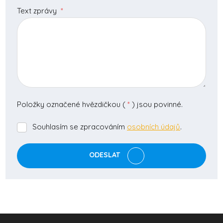
Text zprávy
*
Položky označené hvězdičkou (
*
) jsou povinné.
Souhlasím se zpracováním
osobních údajů
.
Souhlasím
se
zpracováním
ODESLAT
osobních
údajů
.
Formulář
se
nepodařilo
odeslat.