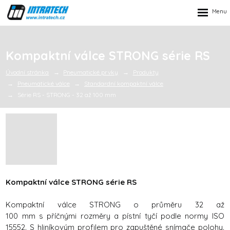
Rozbalen
menu
Kompaktní válce STRONG série RS
Úvodní stránka
Pneumatické prvky
Produkty
Pneumatické válce
Standardní kompaktní válce
Série RS - STRONG - 32 až 100 mm
Kompaktní válce STRONG série RS
Kompaktní válce STRONG o průměru 32 až
100 mm s příčnými rozměry a pístní tyčí podle normy ISO
15552. S hliníkovým profilem pro zapuštěné snímače polohy.