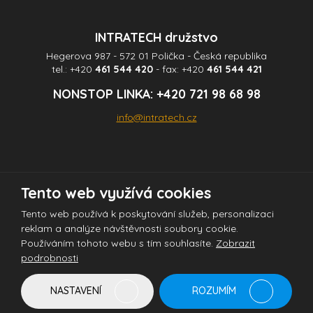
INTRATECH družstvo
Hegerova 987 - 572 01 Polička - Česká republika
tel.:
+420
461 544 420
- fax:
+420
461 544 421
NONSTOP LINKA:
+420 721 98 68 98
info@intratech.cz
Tento web využívá cookies
© 2026 INTRATECH družstvo - všechna práva vyhrazena
Tento web používá k poskytování služeb, personalizaci
reklam a analýze návštěvnosti soubory cookie.
Používáním tohoto webu s tím souhlasíte.
Zobrazit
Tento web je chráněn pomocí Google ReCAPTCHA a platí pro něj
podrobnosti
zásady ochrany osobních údajů
a
smluvní podmínky
společnosti Google.
NASTAVENÍ
ROZUMÍM
Vytvořila
eBRÁNA