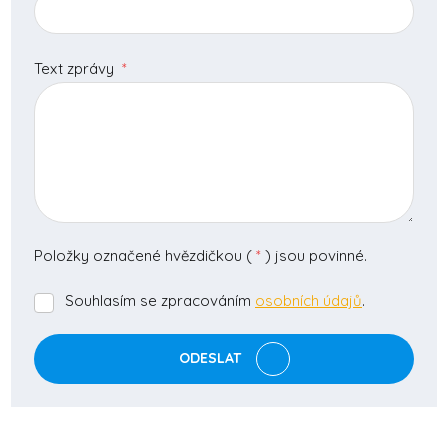
Text zprávy
*
Položky označené hvězdičkou (
*
) jsou povinné.
Souhlasím se zpracováním
osobních údajů
.
Souhlasím
se
zpracováním
ODESLAT
osobních
údajů
.
Formulář
se