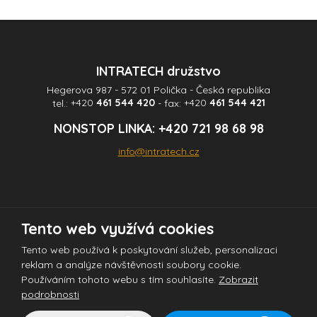
nepodařilo
odeslat.
INTRATECH družstvo
Hegerova 987 - 572 01 Polička - Česká republika
tel.:
+420
461 544 420
- fax:
+420
461 544 421
NONSTOP LINKA:
+420 721 98 68 98
info@intratech.cz
Tento web využívá cookies
© 2026 INTRATECH družstvo - všechna práva vyhrazena
Tento web používá k poskytování služeb, personalizaci
reklam a analýze návštěvnosti soubory cookie.
Používáním tohoto webu s tím souhlasíte.
Zobrazit
Tento web je chráněn pomocí Google ReCAPTCHA a platí pro něj
podrobnosti
zásady ochrany osobních údajů
a
smluvní podmínky
společnosti Google.