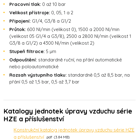
Pracovní tlak:
0 až 10 bar
Velikost přístroje:
0, 05, 1 a 2
Připojení:
G1/4, G3/8 a G1/2
Průtok:
600 Nl/min (velikost 0), 1500 a 2000 Nl/min
(velikost 05 G1/4 a G3/8), 2500 a 2800 Nl/min (velikost 1
G3/8 a G1/2) a 4300 Nl/min (velikost 2)
Stupeň filtrace:
5 µm
Odpouštění:
standardně ruční, na přání automatické
nebo poloautomatické
Rozsah výstupního tlaku:
standardně 0,5 až 8,5 bar, na
přání 0,5 až 1,5 bar, 0,5 až 3,7 bar
Katalogy jednotek úpravy vzduchu série
HZE a příslušenství
Konstrukční katalog jednotek úpravy vzduchu série HZE
a příslušenství
pdf
3.84 MB