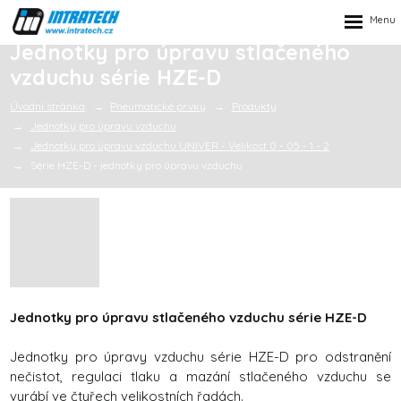
Rozbalen
menu
Jednotky pro úpravu stlačeného
vzduchu série HZE-D
Úvodní stránka
Pneumatické prvky
Produkty
Jednotky pro úpravu vzduchu
Jednotky pro úpravu vzduchu UNIVER - Velikost 0 - 05 - 1 - 2
Série HZE-D - jednotky pro úpravu vzduchu
Jednotky pro úpravu stlačeného vzduchu série HZE-D
Jednotky pro úpravy vzduchu série HZE-D pro odstranění
nečistot, regulaci tlaku a mazání stlačeného vzduchu se
vyrábí ve čtyřech velikostních řadách.