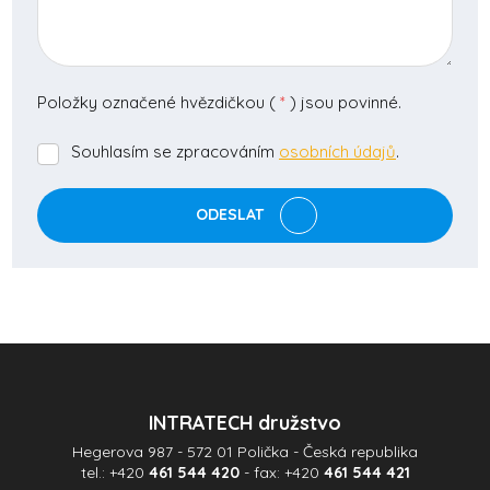
Položky označené hvězdičkou (
*
) jsou povinné.
Souhlasím se zpracováním
osobních údajů
.
Souhlasím
se
zpracováním
ODESLAT
osobních
údajů
.
Formulář
se
nepodařilo
odeslat.
INTRATECH družstvo
Hegerova 987 - 572 01 Polička - Česká republika
tel.:
+420
461 544 420
- fax:
+420
461 544 421