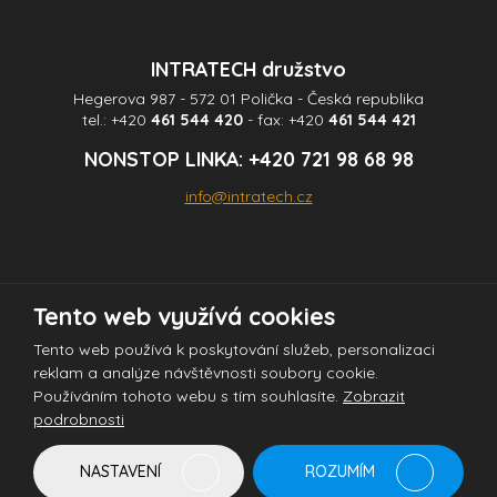
INTRATECH družstvo
Hegerova 987 - 572 01 Polička - Česká republika
tel.:
+420
461 544 420
- fax:
+420
461 544 421
NONSTOP LINKA:
+420 721 98 68 98
info@intratech.cz
Tento web využívá cookies
© 2026 INTRATECH družstvo - všechna práva vyhrazena
Tento web používá k poskytování služeb, personalizaci
reklam a analýze návštěvnosti soubory cookie.
Používáním tohoto webu s tím souhlasíte.
Zobrazit
Tento web je chráněn pomocí Google ReCAPTCHA a platí pro něj
podrobnosti
zásady ochrany osobních údajů
a
smluvní podmínky
společnosti Google.
NASTAVENÍ
ROZUMÍM
Vytvořila
eBRÁNA