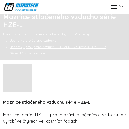
Rozbalen
menu
Maznice stlačeného vzduchu série
HZE-L
Úvodní stránka
Pneumatické prvky
Produkty
Jednotky pro úpravu vzduchu
Jednotky pro úpravu vzduchu UNIVER - Velikost 0 - 05 - 1 - 2
Série HZE-L - maznice
Maznice stlačeného vzduchu série HZE-L
Maznice série HZE-L pro mazání stlačeného vzduchu se
vyrábí ve čtyřech velikostních řadách.