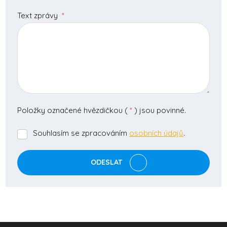
Text zprávy
*
Položky označené hvězdičkou (
*
) jsou povinné.
Souhlasím se zpracováním
osobních údajů
.
Souhlasím
se
zpracováním
ODESLAT
osobních
údajů
.
Formulář
se
nepodařilo
odeslat.